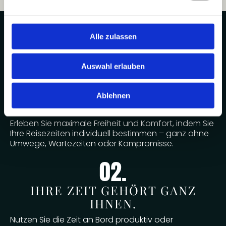
„Gute Gründe für Privatjet-
Alle zulassen
Reisen“
Auswahl erlauben
01.
Ablehnen
REISEN WANN SIE MÖCHTEN.
Erleben Sie maximale Freiheit und Komfort, indem Sie
Ihre Reisezeiten individuell bestimmen – ganz ohne
Umwege, Wartezeiten oder Kompromisse.
02.
IHRE ZEIT GEHÖRT GANZ
IHNEN.
Nutzen Sie die Zeit an Bord produktiv oder