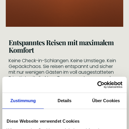
Entspanntes Reisen mit maximalem
Komfort
Keine Check-in-Schlangen. Keine Umstiege. Kein
Gepäckchaos. Sie reisen entspannt und sicher
mit nur wenigen Gästen im voll ausgestatteten
Privatjet, mit direktem Zugang zur Lounge und
persönlichem Concierge.
Stilvoll abheben, außergewöhnlich die
Zustimmung
Details
Über Cookies
Welt entdecken
Mit einem Kreuzflug verbinden Sie einzigartige
Diese Webseite verwendet Cookies
Reiseziele in einem durchdachten Ablauf. Von
Marrakesch bis Machu Picchu, von Kyoto bis zur