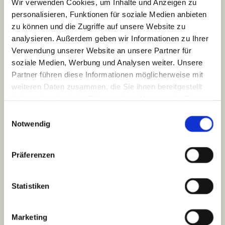
Wir verwenden Cookies, um Inhalte und Anzeigen zu
Südsee – alles in einer Reise, alles perfekt
personalisieren, Funktionen für soziale Medien anbieten
abgestimmt.
zu können und die Zugriffe auf unsere Website zu
analysieren. Außerdem geben wir Informationen zu Ihrer
Persönlich geplant – von jemandem,
Verwendung unserer Website an unsere Partner für
der die Welt kennt
soziale Medien, Werbung und Analysen weiter. Unsere
Auf Wunsch begleite ich Sie von der ersten Idee
Partner führen diese Informationen möglicherweise mit
bis zu Ihrer Rückkehr. Kein anonymen Buchen,
weiteren Daten zusammen, die Sie ihnen bereitgestellt
keine Angebote von der Stange. Stattdessen:
haben oder die sie im Rahmen Ihrer Nutzung der Dienste
ehrliche Beratung, individuelle Erlebnisse und
gesammelt haben.
Reisen mit Anspruch.
Einwilligungsauswahl
Notwendig
30 Minuten für den ersten Schritt zu
Ihrer nächsten Traumreise
Präferenzen
Exklusiv & unverbindlich –
vereinbaren Sie Ihre persönliche Beratung.
Statistiken
PERSÖNLICHE BERATUNG BUCHEN
Marketing