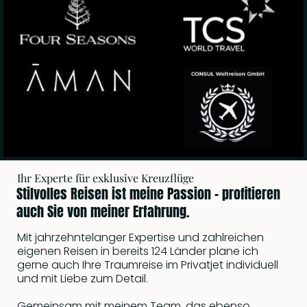
Ihr Experte für exklusive Kreuzflüge
Stilvolles Reisen ist meine Passion – profitieren
auch Sie von meiner Erfahrung.
Mit jahrzehntelanger Expertise und zahlreichen
eigenen Reisen in bereits 124 Länder plane ich
gerne auch Ihre Traumreise im Privatjet individuell
und mit Liebe zum Detail.
Gemeinsam mit meinem Team, das ebenso